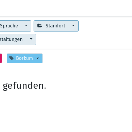
0
Erste Schritte
Training Center
Sprache
Standort
staltungen
Borkum
×
 gefunden.