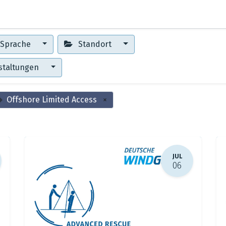
0
Erste Schritte
Training Center
Sprache
Standort
staltungen
Offshore Limited Access
×
JUL
06