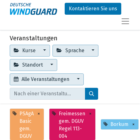
Kontaktieren Sie uns
Veranstaltungen
Kurse
Sprache
Standort
Alle Veranstaltungen
PSAgA
×
Freimessen
×
Basic
gem. DGUV
Borkum
×
gem.
Regel 113-
DGUV
004