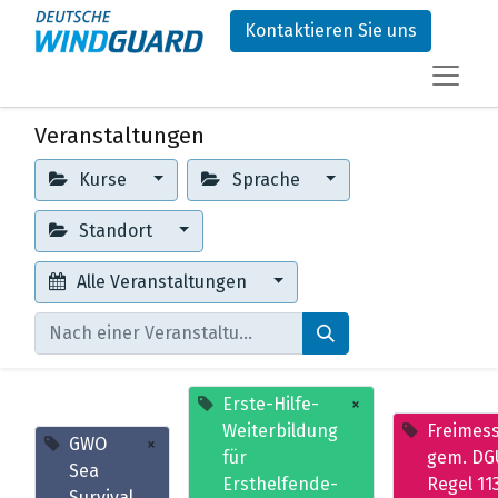
Kontaktieren Sie uns
Veranstaltungen
Kurse
Sprache
Standort
Alle Veranstaltungen
Erste-Hilfe-
×
Weiterbildung
Freimes
GWO
×
für
gem. DG
Sea
Ersthelfende-
Regel 11
Survival