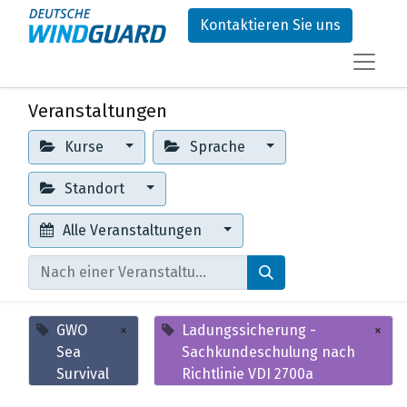
Kontaktieren Sie uns
Veranstaltungen
Kurse
Sprache
Standort
Alle Veranstaltungen
GWO
×
Ladungssicherung -
×
Sea
Sachkundeschulung nach
Survival
Richtlinie VDI 2700a