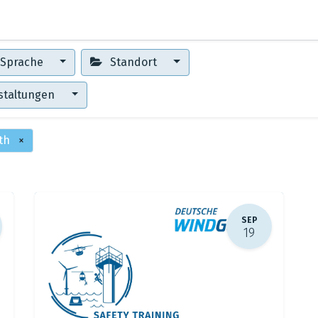
0
Erste Schritte
Training Center
Sprache
Standort
staltungen
eth
×
SEP
19