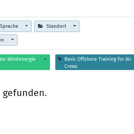
0
Erste Schritte
Training Center
Sprache
Standort
gen
ende-Windenergie
×
Basic Offshore Training for Air
Crews
 gefunden.