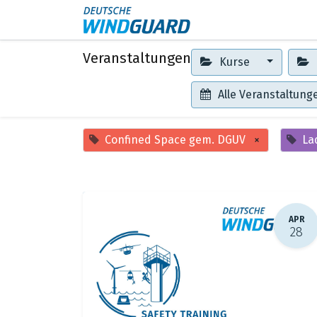
Events
Kontakt
Veranstaltungen
Kurse
Alle Veranstaltun
Confined Space gem. DGUV
×
La
APR
28