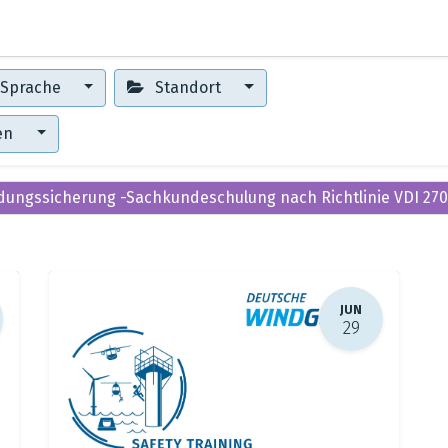
0
Erste Schritte
Training Center
Sprache
Standort
gen
dungssicherung -Sachkundeschulung nach Richtlinie VDI 27
JUN
29