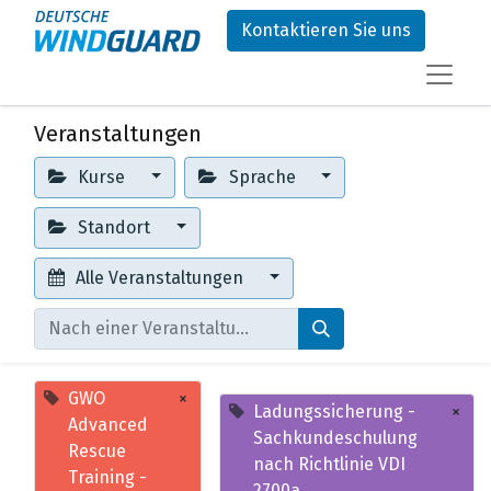
Kontaktieren Sie uns
Veranstaltungen
Kurse
Sprache
Standort
Alle Veranstaltungen
GWO
×
Ladungssicherung -
×
Advanced
Sachkundeschulung
Rescue
nach Richtlinie VDI
Training -
2700a