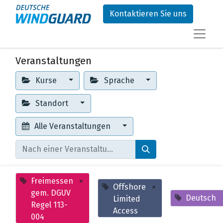
Kontaktieren Sie uns
Veranstaltungen
Kurse
Sprache
Standort
Alle Veranstaltungen
Freimessen
×
Offshore
×
gem. DGUV
Deutsch
Limited
Regel 113-
Access
004