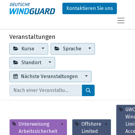
Kontaktieren Sie uns
Veranstaltungen
Kurse
Sprache
Standort
Nächste Veranstaltungen
GW
Win
Unterweisung
×
Offshore
×
Limi
Arbeitssicherheit
Limited
Acce