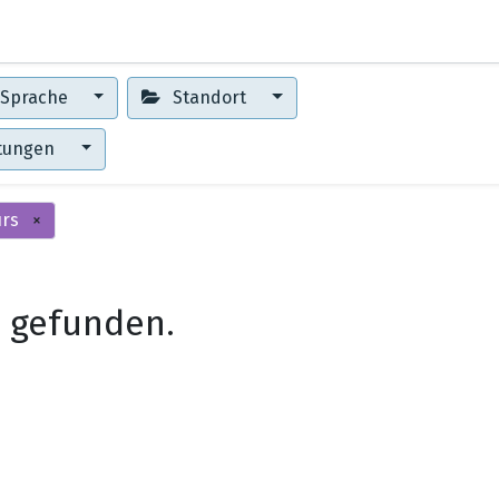
0
Erste Schritte
Training Center
Sprache
Standort
ltungen
urs
×
 gefunden.