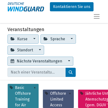
Kontaktieren Sie uns
Veranstaltungen
Kurse
Sprache
Standort
Nächste Veranstaltungen
Basic
×
Offshore
Offshore
×
​Jährliche U
Training
Limited
Atemschutzg
for Air
Access
(gem. DGUV 1