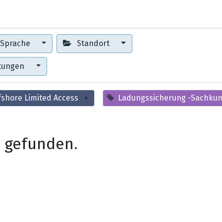
0
Erste Schritte
Training Center
Sprache
Standort
ltungen
fshore Limited Access
×
Ladungssicherung -Sachkund
 gefunden.