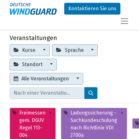
Kontaktieren Sie uns
Veranstaltungen
Kurse
Sprache
Standort
Alle Veranstaltungen
Freimessen
×
Ladungssicherung -
×
gem. DGUV
Sachkundeschulung
Regel 113-
nach Richtlinie VDI
004
2700a