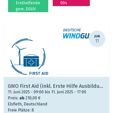
Ersthelfende
004
gem. DGUV
JUN
11
GWO First Aid (inkl. Erste Hilfe Ausbildung/ Fortbildung gem. DGUV)
11. Juni 2025 - 09:00 bis 11. Juni 2025 - 17:00
Preis:
ab
210,00
€
Elsfleth
,
Deutschland
Freie Plätze:
8