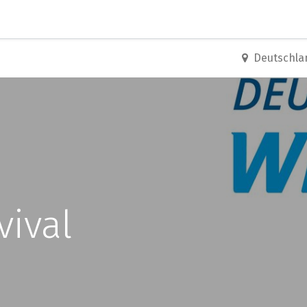
0
Erste Schritte
Training Center
Deutschla
ival