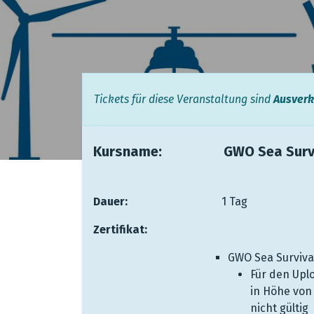
Tickets für diese Veranstaltung sind
Ausverk
Kursname: ​ ​ ​ ​​
​GWO Sea Surv
Dauer:
​ ​ ​ ​ ​ ​ ​ ​ ​ ​
​1 Tag
Zertifikat:
​ ​ ​
GWO Sea Survival
Für den Uplo
in Höhe von 
nicht gültig