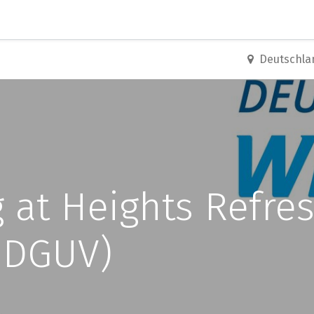
0
Erste Schritte
Training Center
Deutschla
at Heights Refresh
 DGUV)