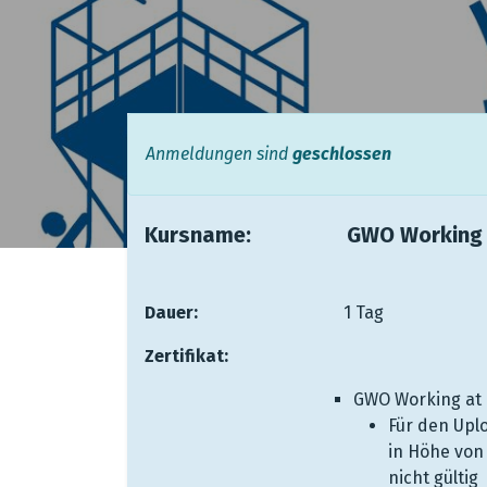
Anmeldungen sind
geschlossen
Kursname: ​ ​
​​GWO Working
Dauer:
​ ​ ​ ​ ​ ​ ​
​1 Tag
Zertifikat:
​ ​
​
GWO Working at H
Für den Uplo
in Höhe von 
nicht gültig