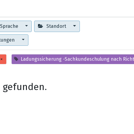
0
Erste Schritte
Training Center
Sprache
Standort
ltungen
×
Ladungssicherung -Sachkundeschulung nach Richtl
 gefunden.