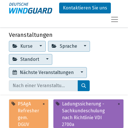
Kontaktieren Sie uns
Veranstaltungen
Kurse
Sprache
Standort
Nächste Veranstaltungen
PSAgA
×
Ladungssicherung -
×
Refresher
Sachkundeschulung
gem.
nach Richtlinie VDI
DGUV
2700a